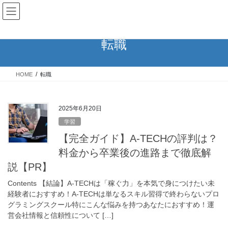
コ
ナ
ずくなしブログ
ン
ビ
テ
ゲ
ン
ー
転職
ツ
シ
へ
ョ
ス
ン
HOME
転職
キ
に
ッ
移
プ
動
2025年6月20日
学習
【完全ガイド】A-TECHの評判は？
料金から卒業後の進路まで徹底解
説【PR】
Contents 【結論】A-TECHは「稼ぐ力」を本気で身につけたい未
経験者におすすめ！A-TECHは単なるスキル習得で終わらないプロ
グラミングスクール特にこんな悩みを持つあなたにおすすめ！運
営会社情報と信頼性について […]