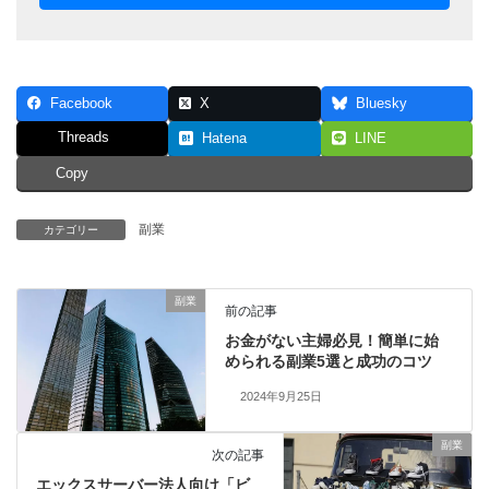
Facebook
X
Bluesky
Threads
Hatena
LINE
Copy
副業
カテゴリー
副業
前の記事
お金がない主婦必見！簡単に始
められる副業5選と成功のコツ
2024年9月25日
副業
次の記事
エックスサーバー法人向け「ビ