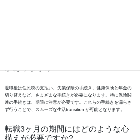
転職活動と現職の両立には綿密なスケジュール管理が欠かせませ
ん。面接への出席や書類作成など、両者のタスクを整理し、有給
休暇の活用などで時間の使い分けを意識することが重要です。会
社への配慮も忘れずに、上手に両立できるよう心がける必要があ
ります。
退職後の手続きにはどのようなもの
がありますか?
退職後は住民税の支払い、失業保険の手続き、健康保険と年金の
切り替えなど、さまざまな手続きが必要になります。特に保険関
連の手続きは、期限に注意が必要です。これらの手続きを漏らさ
ず行うことで、スムーズな生活transition が可能となります。
転職3ヶ月の期間にはどのような心
構えが必要ですか?