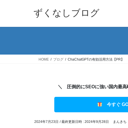
コ
ナ
ン
ビ
ずくなしブログ
テ
ゲ
ン
ー
ツ
シ
へ
ョ
ス
ン
キ
に
ッ
移
HOME
ブログ
ChaChatGPTの有効活用方法【PR】
プ
動
＼ 圧倒的にSEOに強い国内最高峰のW
今すぐ GO
2024年7月23日
/ 最終更新日時 :
2024年9月28日
まんきち