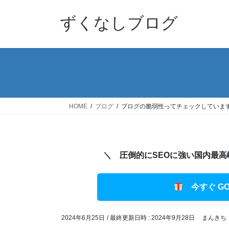
コ
ナ
ン
ビ
ずくなしブログ
テ
ゲ
ン
ー
ツ
シ
へ
ョ
ス
ン
キ
に
ッ
移
HOME
ブログ
ブログの脆弱性ってチェックしています
プ
動
＼ 圧倒的にSEOに強い国内最高峰のW
今すぐ GO
2024年6月25日
/ 最終更新日時 :
2024年9月28日
まんきち